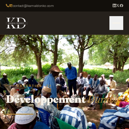
contact@kamaldonko.com
EXPERTISE · 02
Développement
Durable